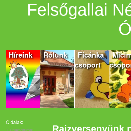
Felsőgallai 
Ó
Híreink
Rólunk
Ficánka
Mici
csoport
csopo
Oldalak:
Rajzversenyünk ny
Dokumentumok