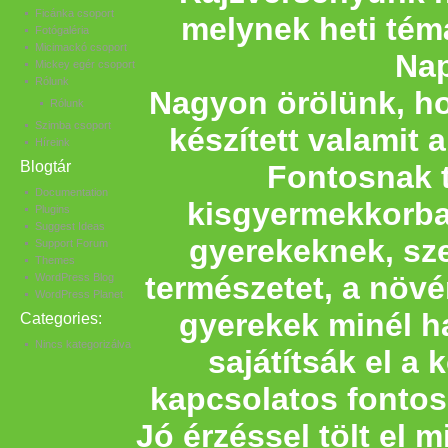
Ficánka csoport
melynek heti tém
Fotógaléria
Micimackó csoport
Nap
Mickey egér csoport
Rólunk
Nagyon örölünk, h
Rólunk
Szimba csoport
készített valamit 
Híreink
Blogtár
Fontosnak t
Documentation
kisgyermekkorba
Plugins
Suggest Ideas
gyerekeknek, sz
Support Forum
Themes
természetet, a növén
WordPress Blog
WordPress Planet
gyerekek minél h
Categories:
Nincs kategorizálva
sajátítsák el a
kapcsolatos fontos
Jó érzéssel tölt el 