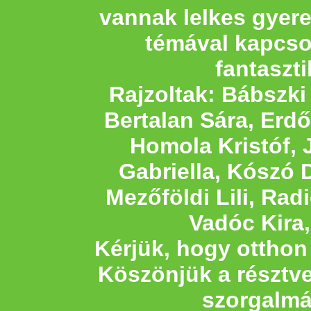
vannak lelkes gyerek
témával kapcso
fantaszti
Rajzoltak: Bábszki
Bertalan Sára, Erdő
Homola Kristóf, 
Gabriella, Kószó 
Mezőföldi Lili, Radi
Vadóc Kira
Kérjük, hogy otthon 
Köszönjük a résztv
szorgalmát