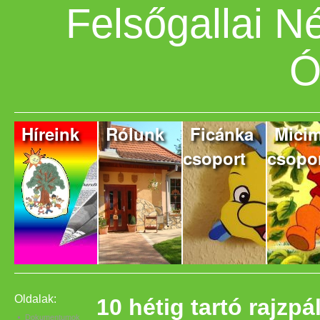
Felsőgallai 
Ó
Híreink
Rólunk
Ficánka
Mici
csoport
csopo
Oldalak:
10 hétig tartó rajzp
Dokumentumok