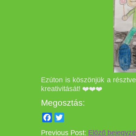
Ezúton is köszönjük a résztv
kreativitását! ❤️❤️❤️
Megosztás:
Facebook
Twitter
Previous Post:
Előző bejegyz