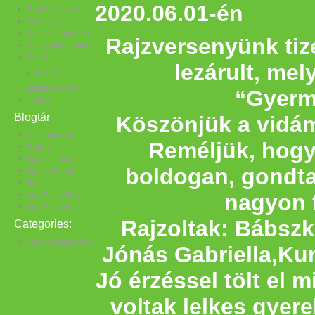
2020.06.01-én
Ficánka csoport
Fotógaléria
Micimackó csoport
Rajzversenyünk tiz
Mickey egér csoport
Rólunk
lezárult, mel
Rólunk
Szimba csoport
“Gyerm
Híreink
Blogtár
Köszönjük a vidá
Documentation
Reméljük, hog
Plugins
Suggest Ideas
boldogan, gondtala
Support Forum
Themes
nagyon 
WordPress Blog
WordPress Planet
Rajzoltak: Bábszk
Categories:
Nincs kategorizálva
Jónás Gabriella,Ku
Jó érzéssel tölt el 
voltak lelkes gyere