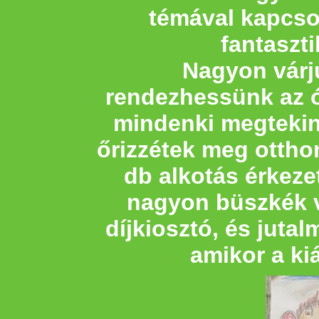
témával kapcso
fantaszti
Nagyon várju
rendezhessünk az ó
mindenki megtekin
őrizzétek meg ottho
db alkotás érkezet
nagyon büszkék 
díjkiosztó, és jutal
amikor a kiá